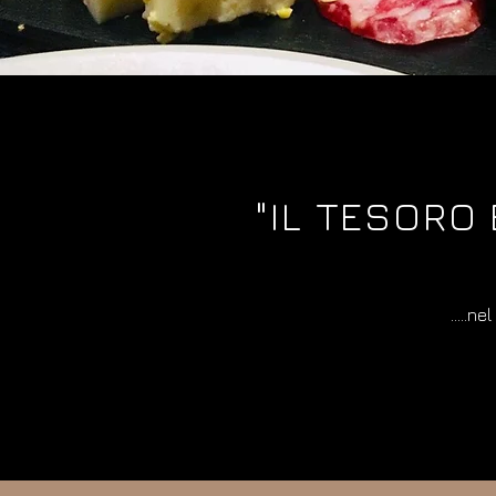
"IL TESORO
.....n