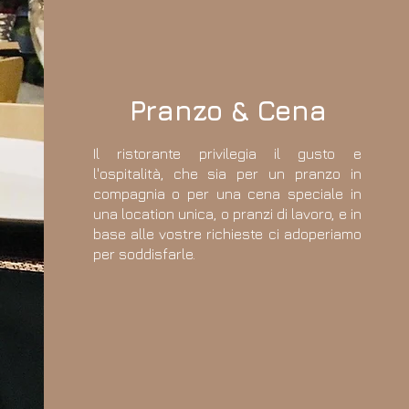
Pranzo & Cena
Il ristorante privilegia il gusto e
l'ospitalità, che sia per un pranzo in
compagnia o per una cena speciale in
una location unica, o pranzi di lavoro, e in
base alle vostre richieste ci adoperiamo
per soddisfarle.