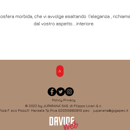
osfera morbida, che vi avvolge esaltando l'eleganza , richiam
dal vostro aspetto.....interiore.
>
Policy Privacy
© 2022 by JUPARANA’ SAS. di Filippo Licari & c.
P.zza F. sco Pizzo,11 Marsala Tp P.iva 02050880810 pec : juparana@gigapec.it