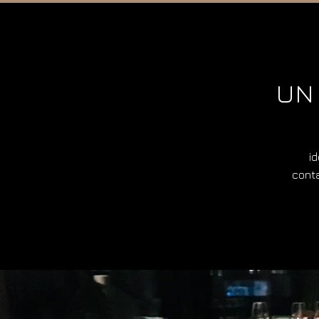
UN 
id
conta