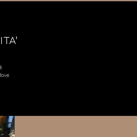
ITA'
i
 dove