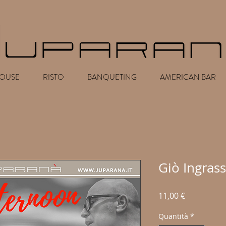
HOUSE
RISTO
BANQUETING
AMERICAN BAR
Giò Ingrass
Prezzo
11,00 €
Quantità
*