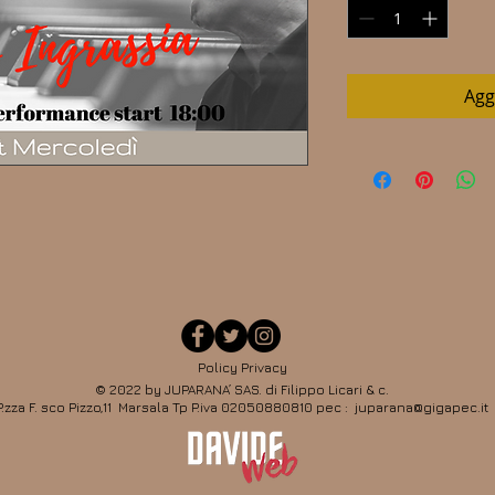
Agg
Policy Privacy
© 2022 by JUPARANA’ SAS. di Filippo Licari & c.
P.zza F. sco Pizzo,11 Marsala Tp P.iva 02050880810 pec : juparana@gigapec.it